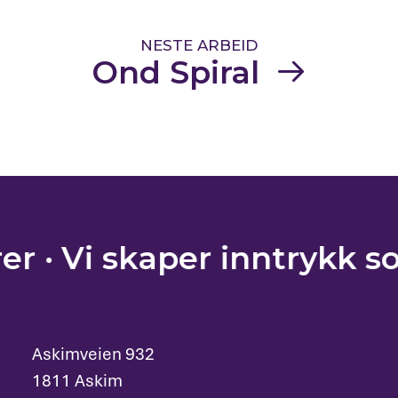
NESTE ARBEID
Ond Spiral
·
Vi skaper inntrykk som
Askimveien 932
1811 Askim